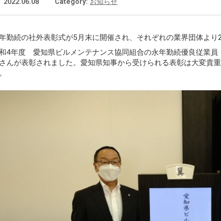
2022.06.08
Category:
お知らせ
年勤続の社外表彰式が5月末に開催され、それぞれの業界団体より
和4年度 愛知県ビルメンテナンス協同組合の永年勤続優良従業員
さんが表彰されました。愛知県知事から受けられる表彰は大変貴
。