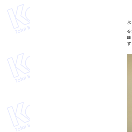
永
令
﨑
す