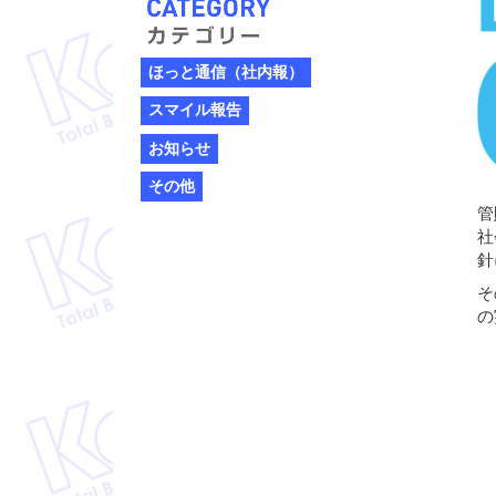
ほっと通信（社内報）
スマイル報告
お知らせ
その他
管
社
針
そ
の