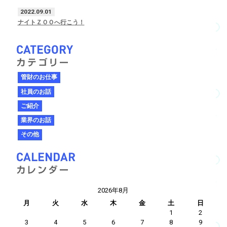
2022.09.01
ナイトＺＯＯへ行こう！
管財のお仕事
社員のお話
ご紹介
業界のお話
その他
2026年8月
月
火
水
木
金
土
日
1
2
3
4
5
6
7
8
9