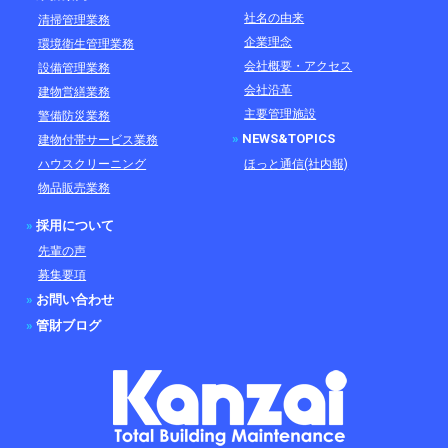
社名の由来
清掃管理業務
企業理念
環境衛生管理業務
会社概要・アクセス
設備管理業務
会社沿革
建物営繕業務
主要管理施設
警備防災業務
»
NEWS&TOPICS
建物付帯サービス業務
ハウスクリーニング
ほっと通信(社内報)
物品販売業務
»
採用について
先輩の声
募集要項
»
お問い合わせ
»
管財ブログ