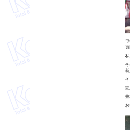
毎
貢
私
そ
新
そ
売
豊
お