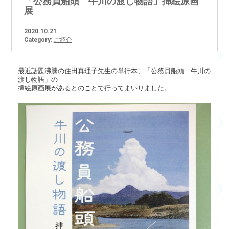
「公務員船頭 牛川の渡し物語」挿絵原画
展
2020.10.21
Category:
ご紹介
最近話題沸騰の住田真理子先生の単行本、「公務員船頭 牛川の
渡し物語」の
挿絵原画展があるとのことで行ってまいりました。