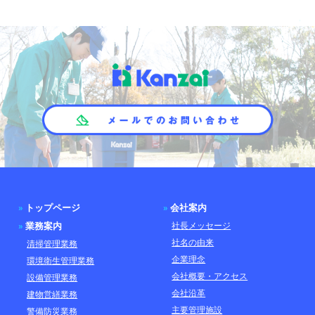
»
トップページ
»
会社案内
»
業務案内
社長メッセージ
社名の由来
清掃管理業務
企業理念
環境衛生管理業務
会社概要・アクセス
設備管理業務
会社沿革
建物営繕業務
主要管理施設
警備防災業務