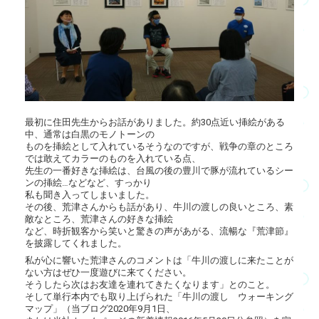
最初に住田先生からお話がありました。約30点近い挿絵がある
中、通常は白黒のモノトーンの
ものを挿絵として入れているそうなのですが、戦争の章のところ
では敢えてカラーのものを入れている点、
先生の一番好きな挿絵は、台風の後の豊川で豚が流れているシー
ンの挿絵…などなど、すっかり
私も聞き入ってしまいました。
その後、荒津さんからも話があり、牛川の渡しの良いところ、素
敵なところ、荒津さんの好きな挿絵
など、時折観客から笑いと驚きの声があがる、流暢な『荒津節』
を披露してくれました。
私が心に響いた荒津さんのコメントは「牛川の渡しに来たことが
ない方はぜひ一度遊びに来てください。
そうしたら次はお友達を連れてきたくなります」とのこと。
そして単行本内でも取り上げられた「牛川の渡し ウォーキング
マップ」（当ブログ2020年9月1日、