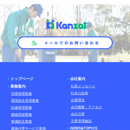
»
トップページ
»
会社案内
»
業務案内
社長メッセージ
社名の由来
清掃管理業務
企業理念
環境衛生管理業務
会社概要・アクセス
設備管理業務
会社沿革
建物営繕業務
主要管理施設
警備防災業務
»
NEWS&TOPICS
建物付帯サービス業務